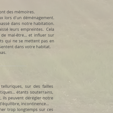
s ont des mémoires.
ieux lors d'un déménagement.
 passé dans notre habitation.
laissé leurs empreintes. Cela
de mal-être... et influer sur
ts qui ne se mettent pas en
sentent dans votre habitat.
s. ​
elluriques, sur des failles
iques... étants souterrains,
t, ils peuvent dérégler notre
'équilibre, incontinence...
nner trop longtemps sur ces