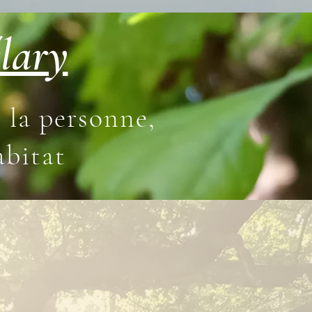
lary
 la personne,
abitat