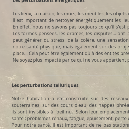
Les perturbations énergétiques
Les lieux, la maison, les mûrs, les meubles, les objet
Il est important de nettoyer énergétiquement les l
En effet, nous ne savons pas toujours ce qu'il s'est
Les formes pensées, les drames, les disputes... ont 
peut générer du stress, de la colère, une sensation 
notre santé physique, mais également sur des proje
place... Cela peut être également dû à des entités pré
Ne soyez plus impacté par ce qui ne vous appartient pa
Les perturbations telluriques
Notre habitation a été construite sur des réseaux t
souterraines, sur des cours d'eau, des nappes phréat
ils sont invisibles à l'oeil nu. Selon leur emplacemen
santé : problèmes rénaux, fatigue, épuisement, perte d
Pour notre santé, il est important de ne pas statio